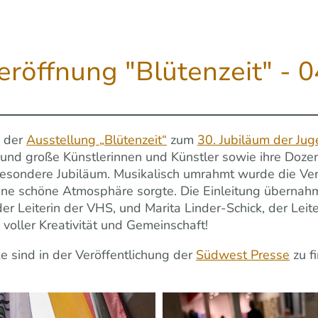
röffnung "Blütenzeit" - 0
g der
Ausstellung „Blütenzeit“
zum
30. Jubiläum der Ju
ine und große Künstlerinnen und Künstler sowie ihre D
esondere Jubiläum. Musikalisch umrahmt wurde die Ver
eine schöne Atmosphäre sorgte. Die Einleitung überna
er Leiterin der VHS, und Marita Linder-Schick, der Leit
 voller Kreativität und Gemeinschaft!
e sind in der Veröffentlichung der
Südwest Presse
zu f